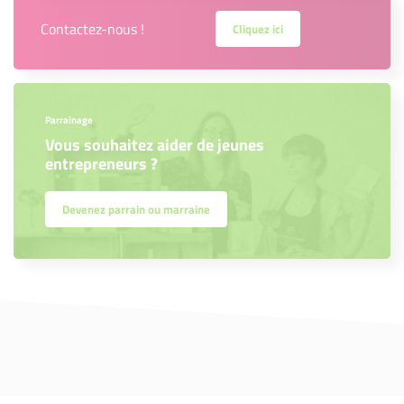
Contactez-nous !
Cliquez ici
Parrainage
Vous souhaitez aider de jeunes
entrepreneurs ?
Devenez parrain ou marraine