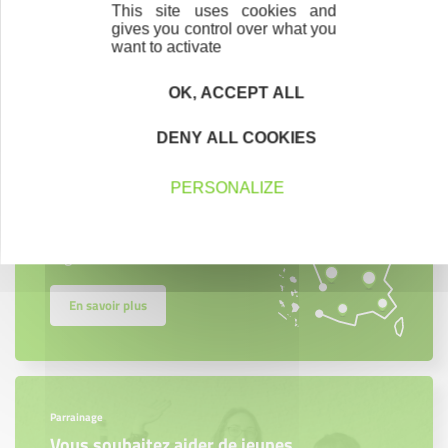
This site uses cookies and
gives you control over what you
want to activate
Contactez-nous !
Cliquez ici
OK, ACCEPT ALL
DENY ALL COOKIES
Créateurs
Trouvez à qui vous adresser
PERSONALIZE
Créateurs, repreneurs, vos interlocuteurs en
région.
En savoir plus
Parrainage
Vous souhaitez aider de jeunes